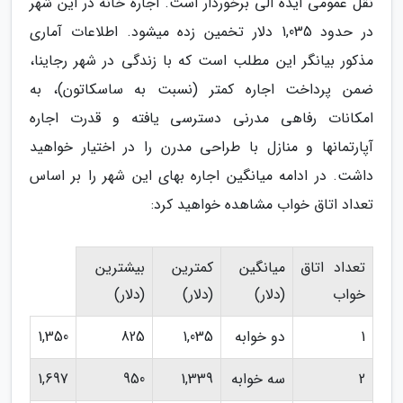
نقل عمومی ایده آلی برخوردار است. اجاره خانه در این شهر
در حدود 1,035 دلار تخمین زده می­شود. اطلاعات آماری
مذکور بیانگر این مطلب است که با زندگی در شهر رجاینا،
ضمن پرداخت اجاره کمتر (نسبت به ساسکاتون)، به
امکانات رفاهی مدرنی دسترسی یافته و قدرت اجاره
آپارتمان­ها و منازل با طراحی مدرن را در اختیار خواهید
داشت. در ادامه میانگین اجاره بهای این شهر را بر اساس
تعداد اتاق خواب مشاهده خواهید کرد:
تعداد اتاق
میانگین
کمترین
بیشترین
خواب
(دلار)
(دلار)
(دلار)
1
دو خوابه
1,035
825
1,350
2
سه خوابه
1,339
950
1,697