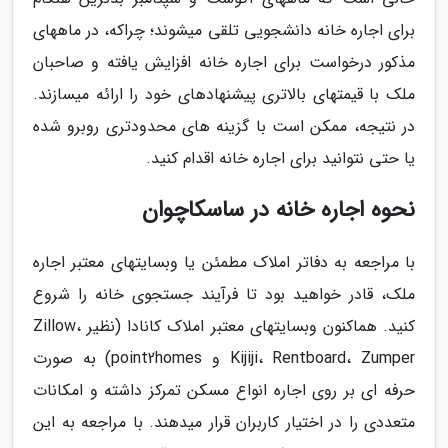
برای اجاره خانه دانشجویی تلقی می­شوند؛ چراکه، در ماه­های
مذکور درخواست برای اجاره خانه افزایش یافته و صاحبان
ملک با قیمت­های بالاتری پیشنهادهای خود را ارائه می­سازند.
در نتیجه، ممکن است با گزینه­ های محدودتری روبرو شده
یا حتی نتوانید برای اجاره خانه اقدام کنید.
نحوه اجاره خانه در ساسکاچوان
با مراجعه به دفاتر املاک مطمئن یا وب­سایت­های معتبر اجاره
ملک، قادر خواهید بود تا فرآیند جستجوی خانه را شروع
کنید. هم­اکنون وب­سایت­های معتبر املاک کانادا (نظیر Zillow،
Kijiji، Rentboard، Zumper و point2homes) به صورت
حرفه ای بر روی اجاره انواع مسکن تمرکز داشته و امکانات
متعددی را در اختیار کاربران قرار می­دهند. با مراجعه به این