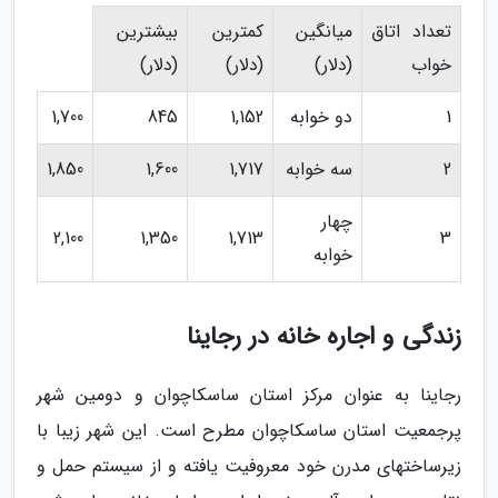
تعداد اتاق
میانگین
کمترین
بیشترین
خواب
(دلار)
(دلار)
(دلار)
1
دو خوابه
1,152
845
1,700
2
سه خوابه
1,717
1,600
1,850
چهار
2,100
1,350
1,713
3
خوابه
زندگی و اجاره خانه در رجاینا
رجاینا به عنوان مرکز استان ساسکاچوان و دومین شهر
پرجمعیت استان ساسکاچوان مطرح است. این شهر زیبا با
زیرساخت­های مدرن خود معروفیت یافته و از سیستم حمل و