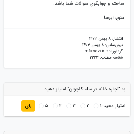
ساخته و جوابگوی سوالات شما باشد.
منبع: ایرسا
انتشار:
8 بهمن 1403
بروزرسانی:
8 بهمن 1403
گردآورنده:
mfiroozi.ir
شناسه مطلب: 2223
به "اجاره خانه در ساسکاچوان" امتیاز دهید
امتیاز دهید:
1
2
3
4
5
رای