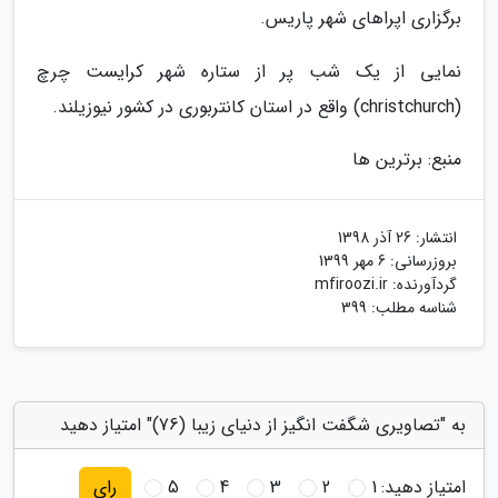
برگزاری اپراهای شهر پاریس.
نمایی از یک شب پر از ستاره شهر کرایست چرچ
(christchurch) واقع در استان کانتربوری در کشور نیوزیلند.
منبع: برترین ها
انتشار:
26 آذر 1398
بروزرسانی:
6 مهر 1399
گردآورنده:
mfiroozi.ir
شناسه مطلب: 399
به "تصاویری شگفت انگیز از دنیای زیبا (76)" امتیاز دهید
امتیاز دهید:
1
2
3
4
5
رای