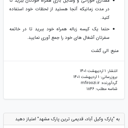
مقداری خوراکی و وسایل بازی همراه خودتان ببرید تا
در مدت زمانیکه آنجا هستید از لحظات خود استفاده
کنید.
حتما یک کیسه زباله همراه خود ببرید تا در خاتمه
سفرتان آشغال های خود را جمع آوری نمایید.
منبع: الی گشت
انتشار:
1 اردیبهشت 1401
بروزرسانی:
1 اردیبهشت 1401
گردآورنده:
mfiroozi.ir
شناسه مطلب: 1846
به "پارک وکیل آباد، قدیمی ترین پارک مشهد" امتیاز دهید