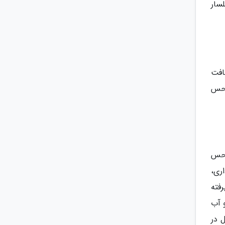
سار
افت
 حس
 حس
ری،
فته
 آب
 در