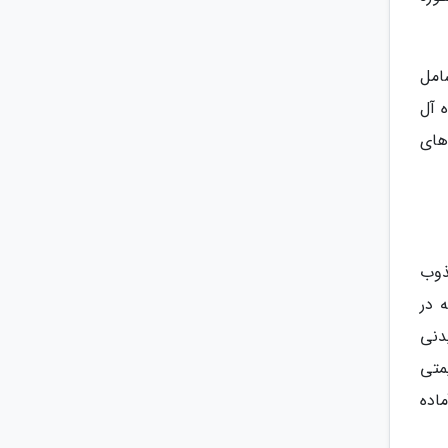
امل
ه آل
های
ذوب
 در
دنی
متی
روز هست، زیرا از ساعت 8 صبح تا 12 شب آماده