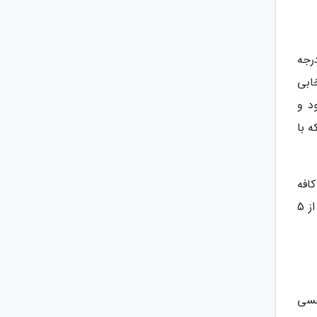
قه یازدهم مرکز خرید ایرانیان واقع شده است. اصلی ترین مزیت رقابتی این کافه، منظره 180 درجه
ابی
د و
 با
افه
شنبه تا پنجشنبه در دو بازه 11 صبح تا 1 ظهر و مجددا 4 بعدازظهر تا 11 شب فعالیت می کند و روزهای آدینه فعالیت آن از 5
حسی