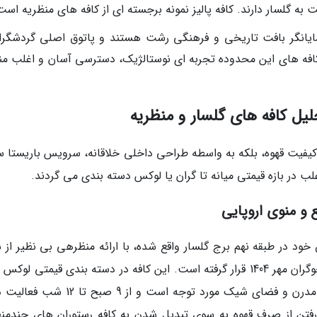
 به گلسار دارند. کافه پالیز نمونه برجسته ای از کافه های منظریه است
مایانگر بافت تاریخی و فرهنگی رشت هستند و پاتوق اصلی گردشگرا
افه های این محدوده تجربه ای نوستالژیک، دسترسی آسان و اغلب من
ل کافه های گلسار و منظریه
ت کیفیت قهوه، بلکه به واسطه طراحی داخلی خلاقانه، سرویس باریستا 
لب در بازه قیمتی میانه تا گران یا لوکس دسته بندی می گردند.
د در طبقه نهم برج گلسار واقع شده، با ارائه منظرهی بی نظیر از ش
در صدر فهرست کافه های لوکس رشت برای جستجوگران مهر 1404 قرار گرفته است. این کافه در دسته بندی قیمتی ل
می گیرد. این مجموعه به علت داشتن دکوراسیون مدرن و فضای شیک مورد توجه است و از 9 ص
رفتن از صرف قهوه به سوی تبدیل شدن به کافه رستوران های چندمنظ