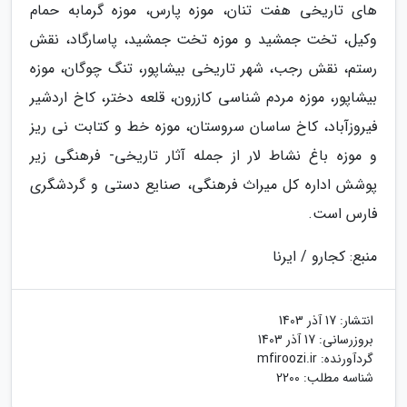
های تاریخی هفت تنان، موزه پارس، موزه گرمابه حمام
وکیل، تخت جمشید و موزه تخت جمشید، پاسارگاد، نقش
رستم، نقش رجب، شهر تاریخی بیشاپور، تنگ چوگان، موزه
بیشاپور، موزه مردم شناسی کازرون، قلعه دختر، کاخ اردشیر
فیروزآباد، کاخ ساسان سروستان، موزه خط و کتابت نی ریز
و موزه باغ نشاط لار از جمله آثار تاریخی- فرهنگی زیر
پوشش اداره کل میراث فرهنگی، صنایع دستی و گردشگری
فارس است.
منبع: کجارو / ایرنا
انتشار:
17 آذر 1403
بروزرسانی:
17 آذر 1403
گردآورنده:
mfiroozi.ir
شناسه مطلب: 2200