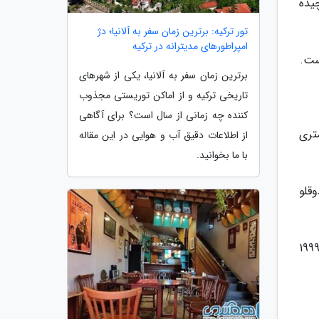
یده
تور ترکیه: برترین زمان سفر به آلانیا؛ دژ
امپراطورهای مدیترانه در ترکیه
برترین زمان سفر به آلانیا، یکی از شهرهای
تاریخی ترکیه و از اماکن توریستی مجذوب
کننده چه زمانی از سال است؟ برای آگاهی
ن سازه و نماد کشور مالزی و شهرکوالالامپور هستند و تا سال 2004 با ارتفاع 452 متری
از اطلاعات دقیق آب و هوایی در این مقاله
با ما بخوانید.
قلو
گرچه ساخت و ساز این برج ها در سال 1998 به طور کامل تکمیل شد، اما به طور رسمی در روز ملی مالزی، 28 اوت 1999