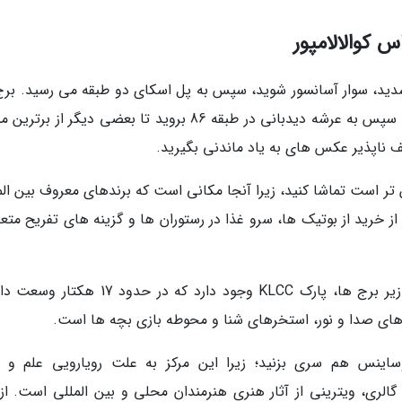
 کوالالامپور
دید، سوار آسانسور شوید، سپس به پل اسکای دو طبقه می رسید. برج
در ارتفاع 170 متری از زمین به هم وصل می شوند، سپس به عرشه دیدبانی در طبقه 86 بروید تا بعضی دیگر از 
وصف ناپذیر عکس های به یاد ماندنی بگیرید.
Suria KLCC که طبقات پایین تر است تماشا کنید، زیرا آنجا مکانی است که برندهای معروف بین ا
ز خرید از بوتیک ها، سرو غذا در رستوران ها و گزینه های تفریح متع
2. بازدید ازآکواریوم زیر آب را از قلم نیاندازید. در زیر برج ها، پارک KLCC وجود دارد که در حد
های صدا و نور، استخرهای شنا و محوطه بازی بچه ها است.
ساینس هم سری بزنید؛ زیرا این مرکز به علت رویارویی علم و ه
گالری، ویترینی از آثار هنری هنرمندان محلی و بین المللی است. از آ