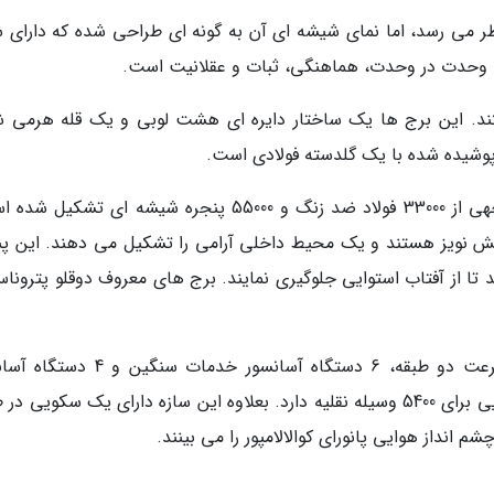
نظر می رسد، اما نمای شیشه ای آن به گونه ای طراحی شده که دارای ش
 وحدت در وحدت، هماهنگی، ثبات و عقلانیت است.
ستند. این برج ها یک ساختار دایره ای هشت لوبی و یک قله هرمی 
7. برج های دوقلوی پتروناس از دیوارهای چند وجهی از 33000 فولاد ضد زنگ و 55000 پنجره شیشه ای تش
هش نویز هستند و یک محیط داخلی آرامی را تشکیل می دهند. این پن
ا از آفتاب استوایی جلوگیری نمایند. برج های معروف دوقلو پتروناس
8. این برج ها دارای 29 آسانسور مسافربری پرسرعت دو طبقه، 6 دستگاه آسانسور خدمات
اجرایی و 5 سطح پارکینگ زیرزمینی هستند و فضایی برای 5400 وسیله نقلیه دارد. بعلاوه این سازه دارای یک سکویی 