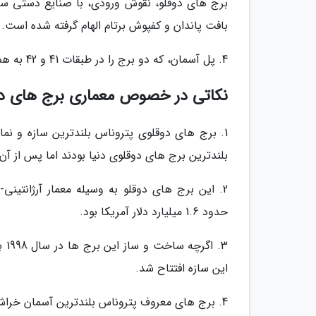
برج های دوقلو، نقوش ورودی، با صنایع دستی سن
بافت پاندان و کفپوش برتام الهام گرفته شده است.
4. پل آسمان، که دو برج را در طبقات 41 و 42 به هم متصل می نماید، نقطه برجسته معماری برج های دوقلوی پتروناس است.
نکاتی در خصوص معماری برج های دو
بلندترین برج های دوقلوی دنیا بودند اما پس از آن 
2. این برج های دوقلو به وسیله معمار آرژانتی
حدود 1.6 میلیارد دلار آمریکا بود.
این سازه افتتاح شد.
4. برج های معروف پتروناس بلندترین آسمان خراش های دوقلوی دنیا هستند.