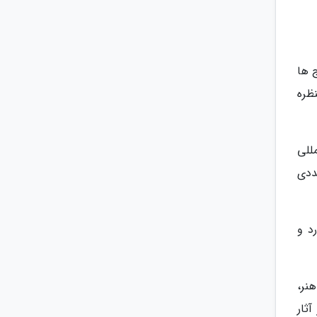
 ها
برترین منظره
لمللی
ددی
ود 17 هکتار وسعت دارد و
نر،
ثار