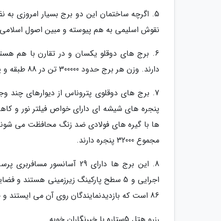
5. اگرچه ساختمان این دو برج بسیار امروزی به 
نقوش اسلیمی به هم پیوسته و مبین اصول اسلامی
6. برج های دوقلو یکسان و در تقارن با هم ه
دارند. وزن هر برج حدود 300000 تن در 88 طبقه و پوشیده شده با یک گلدسته فولادی است.
پنجره های شیشه ای دارای خواص فیلتر نور و کا
ها با گیره های فولادی ضد زنگ محافظت می شوند ت
مجموع 32000 پنجره دارند.
86 است که بازدیدنمایندگان روی آن می ایستند و چشم انداز هوایی پانورای کوالالامپور را می بینند.
رزرو هتل 5ستاره با خبرنگاران خوبه