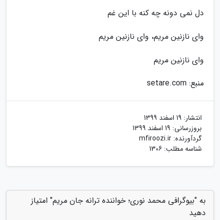
دل نمی دونه چه کنه با این غم
وای نازنین مریم، وای نازنین مریم
وای نازنین مریم
منبع: setare.com
انتشار:
19 اسفند 1399
بروزرسانی:
19 اسفند 1399
گردآورنده:
mfiroozi.ir
شناسه مطلب: 1306
به "بیوگرافی محمد نوری؛ خواننده ترانه جان مریم" امتیاز
دهید