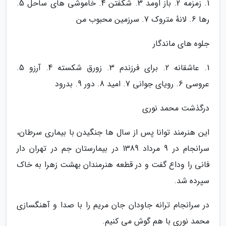
1. زمزمه 2. باز اومد 3. شکفتن 4. خاموشی های ساحل 5.
رها 6. لانهٔ متروک 7. سرزمین محبوب من
جلوه های ماندگار
1. عاشقانه 2. برای فرزندم 3. زورق شکسته 4. آرزو 5.
عروسی 6. رویای جوانی 7. امید 8. دور 9. بدرود
درگذشت محمد نوری
این هنرمند توانا پس از سال ها جنگیدن با بیماری سرطان،
سرانجام در 9 مرداد 1389 در بیمارستان جم در تهران دار
فانی را وداع گفت و در قطعه هنرمندان بهشت زهرا به خاک
سپرده شد.
در سرانجام ترانه جاودان جان مریم را با صدا و آهنگسازی
محمد نوری با هم گوش می کنیم.