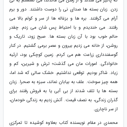
که پاگیر می شدند و از رفتن می ماندند، می نشستم به نی
زدن. زبان بسته ها صدای نی را دوست داشتند. دور و برم
آرام می گرفتند. بره ها و بزغاله ها از سر و کولم بالا می
رفتند. می خندیدم و با احتیاط پس شان می زدم. چقدر
حالم خوب بود با آن زبان بسته ها. صبح زود، تاریک و
روشن، از خانه می زدیم بیرون و عصر برمی گشتیم. در کنار
گوسفندداری زراعت هم می کردم. زمین کوچکی بود، ارثیه
خانوادگی. امورات مان می گذشت؛ ترش و شیرین، کم و
زیاد. شاکر بودیم. توقعی نداشتیم. خشک سالی که شد اما،
همه چیز سوخت. علف به بیابان نماند، سبزه به صحرا. زبان
بسته ها یا تلف شدند از بی آبی یا به فروش رفتند برای
گذران زندگی، به نصف قیمت. آتش زدیم به زندگی خودمان،
از سر ناچاری.
محمدی در مقام نویسنده کتاب بعلاوه کوشیده تا تمرکزی