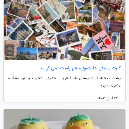
کارت پستال ها همواره هم راست نمی گویند
پشت صحنه کارت پستال ها گاهی از حقایقی عجیب و غیر منتظره
حکایت دارند.
24 آبان 1403