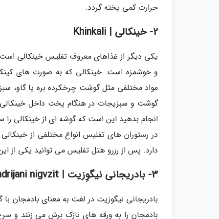
حرارت کمی پخته گردد.
2- خینکالی | Khinkali
یکی دیگر از غذاهای معروف تفلیس خینکالی است که
و خوشمزه است. خینکالی که به صورت های کینکا
مواد مختلفی مثل گوشت چرخکرده بره یا گاو، سبزی
گوشت و سبزیجات در هنگام پخت داخل خینکالی جم
انجام بدهید این است که گوشه ای از خینکالی را سو
در رستوران های تفلیس انواع مختلفی از خینکالی
دارد. پس از رزرو هتل تفلیس می توانید یکی از این 
3- بادریجانی نیگوِزیت | Badrijani nigvzit
بادریجانی نیگوزیت در لغت به معنای بادمجان با گر
بادمجان را به ورقه های نازک برش می زنند و سرخ