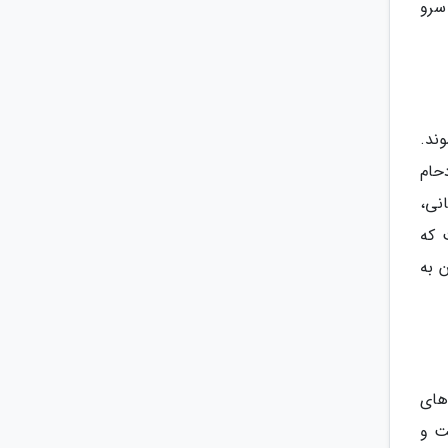
سرو
ند.
حام
نی،
 که
 به
های
ت و