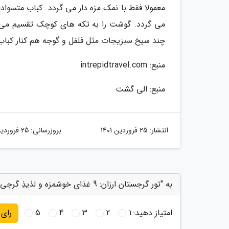
معمولا فقط با نمک مزه دار می گردد. کباب متسوادی 
می گردد. گوشت را به تکه های کوچک تقسیم می نم
چند سیخ سبزیجات مثل فلفل و گوجه هم کنار کباب ه
منبع: intrepidtravel.com
منبع: الی گشت
انتشار:
25 فروردین 1401
بروزرسانی:
25 فروردین 1401
به "تور گرجستان ارزان: 9 غذای خوشمزه و لذیذِ گرجی که در سفر به تفلیس باید امتحان کنید!" امتیاز دهید
امتیاز دهید:
1
2
3
4
5
رای