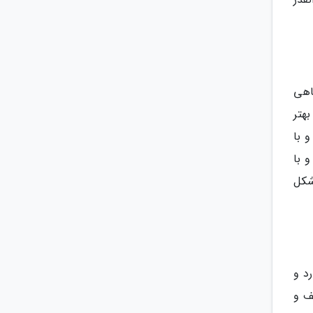
اهی
هتر
 با
 با
شکل
د و
ف و