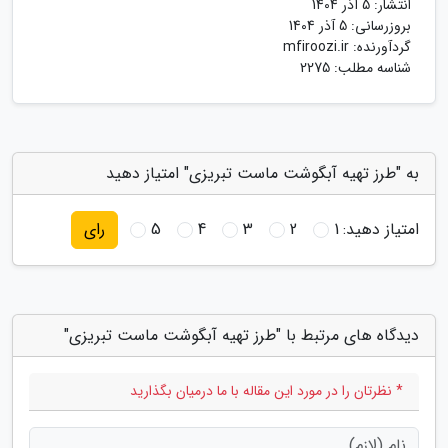
انتشار:
5 آذر 1404
بروزرسانی:
5 آذر 1404
گردآورنده:
mfiroozi.ir
شناسه مطلب: 2275
به "طرز تهیه آبگوشت ماست تبریزی" امتیاز دهید
امتیاز دهید:
1
2
3
4
5
رای
دیدگاه های مرتبط با "طرز تهیه آبگوشت ماست تبریزی"
* نظرتان را در مورد این مقاله با ما درمیان بگذارید