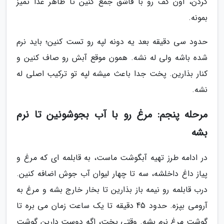
کردن، اون کف رو با قاشق جمع کنین تا ظاهر غذا تمیز
بمونه.
حدود سی دقیقه بعد یه دونه لپه رو تست کنین؛ باید نرم
شده باشه ولی له نشه. همون موقع آبش رو صاف کنین و
کنار بذارین. پخت جدا باعث میشه لپه تو ترکیب اصلی له
نشه.
مرحله پنجم: مرغ رو با آب بجوشونین تا نرم
بشه
در ادامه طرز تهیه آبگوشت ماست، به قابلمه ای که مرغ و
پیاز داغ داخلشه، سه تا چهار لیوان آب جوش اضافه کنین.
درب قابلمه رو نیمه باز بذارین تا بخار خارج بشه و مرغ به
آرومی بپزه. حدود 45 دقیقه تا یک ساعت زمان می بره تا
گوشت مرغ نرم بشه. وقتی پخت، اگه دوست دارین گوشت