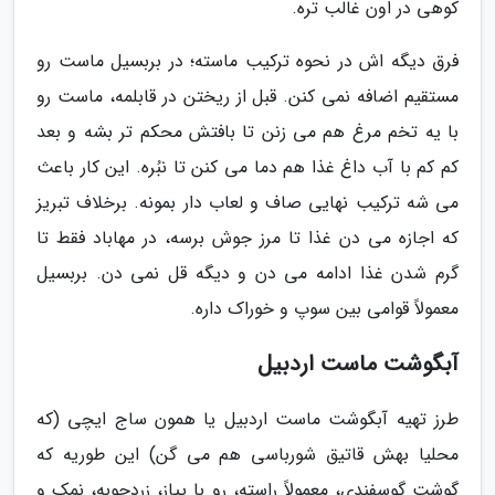
کوهی در اون غالب تره.
فرق دیگه اش در نحوه ترکیب ماسته؛ در بربسیل ماست رو
مستقیم اضافه نمی کنن. قبل از ریختن در قابلمه، ماست رو
با یه تخم مرغ هم می زنن تا بافتش محکم تر بشه و بعد
کم کم با آب داغ غذا هم دما می کنن تا نبُره. این کار باعث
می شه ترکیب نهایی صاف و لعاب دار بمونه. برخلاف تبریز
که اجازه می دن غذا تا مرز جوش برسه، در مهاباد فقط تا
گرم شدن غذا ادامه می دن و دیگه قل نمی دن. بربسیل
معمولاً قوامی بین سوپ و خوراک داره.
آبگوشت ماست اردبیل
طرز تهیه آبگوشت ماست اردبیل یا همون ساج ایچی (که
محلیا بهش قاتیق شورباسی هم می گن) این طوریه که
گوشت گوسفندی، معمولاً راسته، رو با پیاز، زردچوبه، نمک و