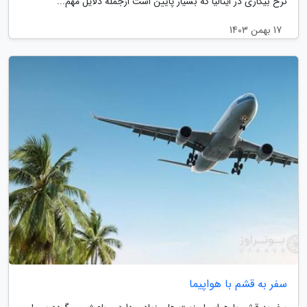
نرخ بیکاری در ایتالیا که بسیار پایین است ازجمله دلایل مهم...
17 بهمن 1403
سفر به قشم با هواپیما